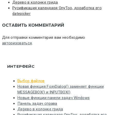
Дерево в колонке грида
Русификация календаря OnyToo, доработка его
datepicker
ОСТАВИТЬ КОММЕНТАРИЙ
Для отправки комментария вам необходимо
авторизоваться
.
ИНТЕРФЕЙС
Выбор файлов
Новая функция FoxyDialog() заменяет функции
MESSAGEBOX() и INPUTBOX()
Новые функции панели задач Windows
Панель задач справа
Дерево в колонке грида
Русификация календаря OnyToo, доработка его