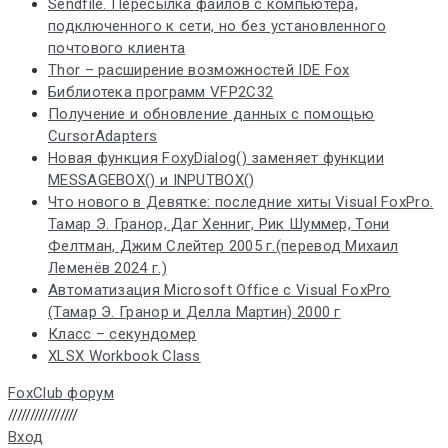
Sendfile. Пересылка файлов с компьютера,
подключенного к сети, но без установленного
почтового клиента
Thor – расширение возможностей IDE Fox
Библиотека программ VFP2C32
Получение и обновление данных с помощью
CursorAdapters
Новая функция FoxyDialog() заменяет функции
MESSAGEBOX() и INPUTBOX()
Что нового в Девятке: последние хиты Visual FoxPro.
Тамар Э. Гранор, Даг Хенниг, Рик Шуммер, Тони
Фелтман, Джим Слейтер 2005 г.(перевод Михаил
Леменёв 2024 г.)
Автоматизация Microsoft Office с Visual FoxPro
(Тамар Э. Гранор и Делла Мартин) 2000 г
Класс – секундомер
XLSX Workbook Class
FoxClub форум
////////////////
Вход