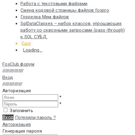
Работа с текстовыми файлами
Смена кодовой страницы файлов foxpro
Гляделка Мем файлов
SqlDataClasses – набор классов, упрощающих
работу со сквозными запросами (pass-through)
к SQL СУБД.
Еще
Loading...
FoxClub форум
////////////////
Вход
///////////////
Авторизация
*
*
Запомнить
Вход
Потеряли пароль ?
Авторизация
Генерация пароля