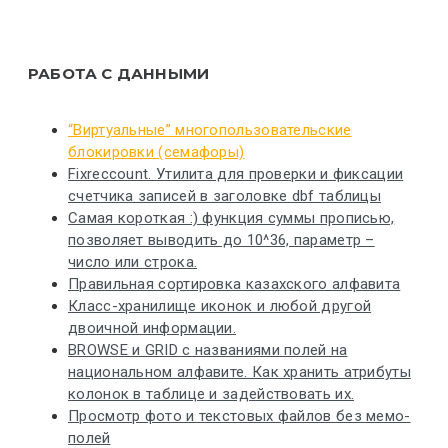
РАБОТА С ДАННЫМИ
“Виртуальные” многопользовательские
блокировки (семафоры)
Fixreccount. Утилита для проверки и фиксации
счетчика записей в заголовке dbf таблицы
Самая короткая :) функция суммы прописью,
позволяет выводить до 10^36, параметр –
число или строка.
Правильная сортировка казахского алфавита
Класс-хранилище иконок и любой другой
двоичной информации.
BROWSE и GRID с названиями полей на
национальном алфавите. Как хранить атрибуты
колонок в таблице и задействовать их.
Просмотр фото и текстовых файлов без мемо-
полей