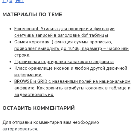
1
Да
Нет
МАТЕРИАЛЫ ПО ТЕМЕ
Fixreccount. Утилита для проверки и фиксации
счетчика записей в заголовке dbf таблицы
Самая короткая :) функция суммы прописью,
позволяет выводить до 10^36, параметр – число или
строка.
Правильная сортировка казахского алфавита
Класс-хранилище иконок и любой другой двоичной
информации.
BROWSE и GRID с названиями полей на национальном
алфавите. Как хранить атрибуты колонок в таблице и
задействовать их.
ОСТАВИТЬ КОММЕНТАРИЙ
Для отправки комментария вам необходимо
авторизоваться
.