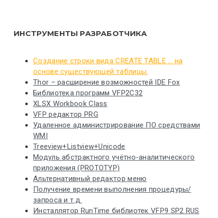
ИНСТРУМЕНТЫ РАЗРАБОТЧИКА
Создание строки вида CREATE TABLE … на
основе существующей таблицы.
Thor – расширение возможностей IDE Fox
Библиотека программ VFP2C32
XLSX Workbook Class
VFP редактор PRG
Удаленное администрирование ПО средствами
WMI
Treeview+Listview+Unicode
Модуль абстрактного учётно-аналитического
приложения (PROTOTYP)
Альтернативный редактор меню
Получение времени выполнения процедуры/
запроса и т.д.
Инсталлятор RunTime библиотек VFP9 SP2 RUS