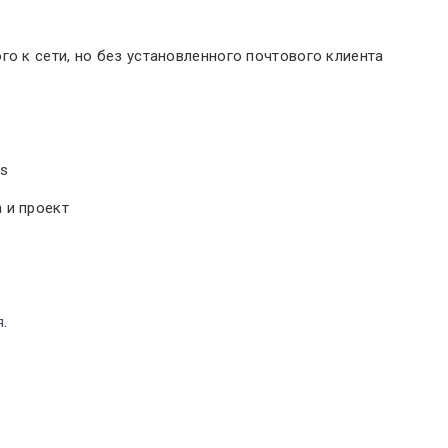
го к сети, но без установленного почтового клиента
es
 и проект
я
.