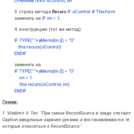
LPARAMETERS oControl, nn
3. строку метода
Recurs
IF oControl # Thisform
заменить на
IF nn = 1
;
4. конструкцию (тот же метод)
IF TYPE("."+aMems[m.i]) = "O"
this.recurs(oControl)
ENDIF
заменить на
IF TYPE("."+aMems[m.i]) = "O"
nn = 1
this.recurs(oControl, nn)
ENDIF
Глюки:
1.
Vladimir V. Ten: "При смене RecordSource в гриде слетают
Caption введенные заранее руками, а востанавливаются те
которые относяться к RecordSource."