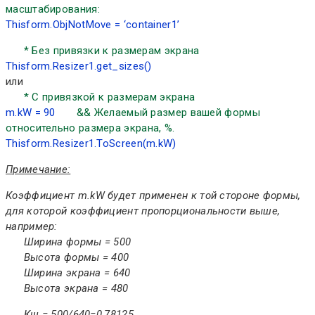
масштабирования:
Thisform.ObjNotMove = ‘container1’
* Без привязки к размерам экрана
Thisform.Resizer1.get_sizes()
или
* С привязкой к размерам экрана
m.kW = 90
&& Желаемый размер вашей формы
относительно размера экрана, %.
Thisform.Resizer1.ToScreen(m.kW)
Примечание:
Коэффициент m.kW будет применен к той стороне формы,
для которой коэффициент пропорциональности выше,
например:
Ширина формы = 500
Высота формы = 400
Ширина экрана = 640
Высота экрана = 480
Кш = 500/640=0,78125