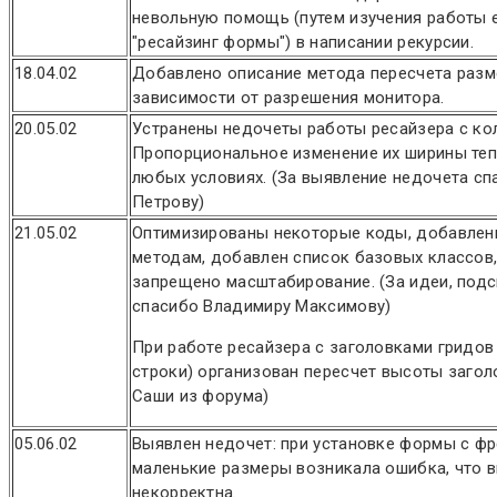
невольную помощь (путем изучения работы 
"ресайзинг формы") в написании рекурсии.
18.04.02
Добавлено описание метода пересчета раз
зависимости от разрешения монитора.
20.05.02
Устранены недочеты работы ресайзера с ко
Пропорциональное изменение их ширины теп
любых условиях. (За выявление недочета с
Петрову)
21.05.02
Оптимизированы некоторые коды, добавлен
методам, добавлен список базовых классов
запрещено масштабирование. (За идеи, подс
спасибо Владимиру Максимову)
При работе ресайзера с заголовками гридов
строки) организован пересчет высоты загол
Саши из форума)
05.06.02
Выявлен недочет: при установке формы с ф
маленькие размеры возникала ошибка, что 
некорректна.