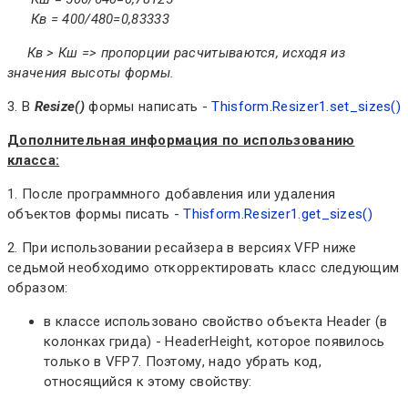
Кв = 400/480=0,83333
Кв > Кш => пропорции расчитываются, исходя из
значения высоты формы.
3. В
Resize()
формы написать -
Thisform.Resizer1.set_sizes()
Дополнительная информация по использованию
класса:
1. После программного добавления или удаления
объектов формы писать -
Thisform.Resizer1.get_sizes()
2. При использовании ресайзера в версиях VFP ниже
седьмой необходимо откорректировать класс следующим
образом:
в классе использовано свойство объекта Header (в
колонках грида) - HeaderHeight, которое появилось
только в VFP7. Поэтому, надо убрать код,
относящийся к этому свойству: