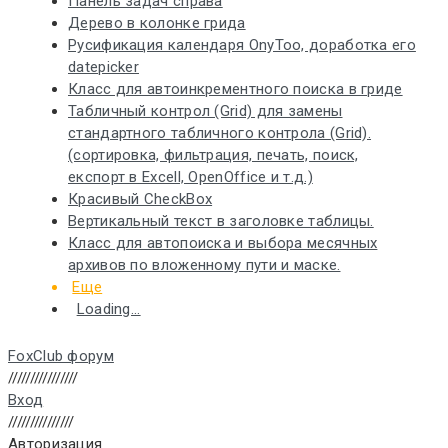
Панель задач справа
Дерево в колонке грида
Русификация календаря OnyToo, доработка его
datepicker
Класс для автоинкрементного поиска в гриде
Табличный контрол (Grid) для замены
стандартного табличного контрола (Grid).
(сортировка, фильтрация, печать, поиск,
експорт в Excell, OpenOffice и т.д.)
Красивый CheckBox
Вертикальный текст в заголовке таблицы.
Класс для автопоиска и выбора месячных
архивов по вложенному пути и маске.
Еще
Loading...
FoxClub форум
////////////////
Вход
///////////////
Авторизация