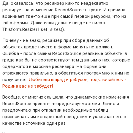
Да, оказалось, что ресайзер как-то неадекватно
реагирует на изменение RecordSource в гриде. И причина
возникает где-то еще при самой первой рекурсии, что из
Init'а формы. Даже если дальше нигде не писать
Thisform.Resizer1.set_sizes().
Почему - не знаю, ресайзер при сборе данных об
объектах вроде ничего в форме менять не должен.
Ошибка - после смены RecordSource реальные объекты в
гриде как бы не соответствуют тем данным о них, которые
содержатся в массиве ресайзера. На форме они
отражаются правильно, а обратиться программно к ним не
получается.
Любители шарад и ребусов, подключайтесь -
Родина вас не забудет!
Вообще, от многих слышала, что динамические изменения
RecordSource чреваты непредсказуемостями. Лично я
предпочитаю при открытии необходимых таблиц
присваивать им конкретный псевдоним и указываю его в
качестве источника один раз.