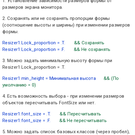
1. Установление зависимости размеров формы от
размеров экрана монитора.
2. Сохранять или не сохранять пропорции формы
(соотношение высоты и ширины) при изменении размеров
формы.
Resizer1.Lock_proportion = .T.
&& Сохранять
Resizer1.Lock_proportion = .F.
&& Не сохранять
3. Можно задать минимальную высоту формы при
Resizer1.Lock_proportion = .T.
Resizer1.min_height = Минимальная высота
&& (По
умолчанию = 0)
4. Есть возможность выбора - при изменении размеров
объектов пересчитывать FontSize или нет.
Resizer1.font_size = .T.
&& Пересчитывать
Resizer1.font_size = .F.
&& Не пересчитывать
5. Можно задать список базовых классов (через пробел),