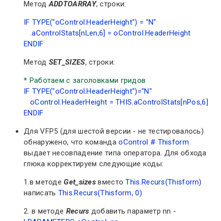
Метод
ADDTOARRAY
, строки:
IF TYPE("oControl.HeaderHeight") = "N"
.aControlStats[nLen,6] = oControl.HeaderHeight
ENDIF
Метод
SET_SIZES
, строки:
* Работаем с заголовками гридов
IF TYPE("oControl.HeaderHeight")="N"
oControl.HeaderHeight = THIS.aControlStats[nPos,6]
ENDIF
Для VFP5 (для шестой версии - не тестировалось)
обнаружено, что команда
oControl # Thisform
выдает несовпадение типа оператора. Для обхода
глюка корректируем следующие коды:
1.в методе
Get_sizes
вместо
This.Recurs(Thisform)
написать
This.Recurs(Thisform, 0)
2. в методе
Recurs
добавить параметр nn -