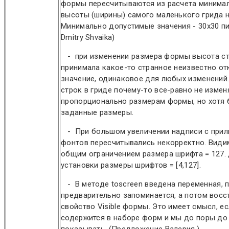
формы пересчитываются из расчета минима
высоты (ширины) самого маленького грида 
Минимально допустимые значения - 30х30 пи
Dmitry Shvaika)
- при изменении размера формы высота ст
принимала какое-то странное неизвестно о
значение, одинаковое для любых изменений
строк в гриде почему-то все-равно не измен
пропорционально размерам формы, но хотя 
заданные размеры.
- При большом увеличении надписи с при
фонтов пересчитывались некорректно. Видим
общим ограничением размера шрифта = 127.
установки размеры шрифтов = [4,127].
- В методе toscreen введена переменная, 
предварительно запоминается, а потом восс
свойство Visible формы. Это имеет смысл, е
содержится в наборе форм и мы до поры до 
показывать. (Предложение Валерия.)