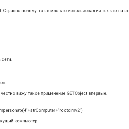
 Странно почему-то ее мло кто использовал из тех кто на э
 сети.
он:
 честно вижу такое применение GETObject впервые.
mpersonate}!"+strComputer+"rootcimv2")
текущий компьютер.