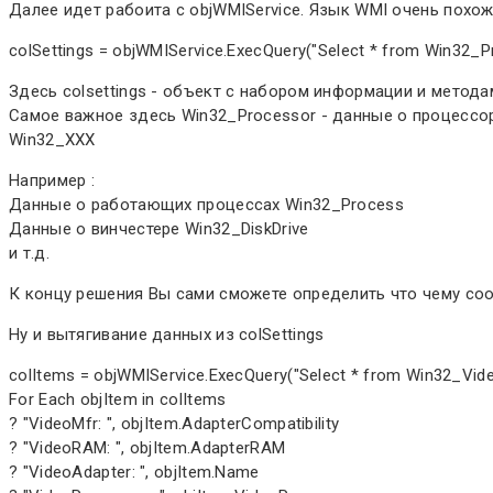
Далее идет рабоита с objWMIService. Язык WMI очень похож 
colSettings = objWMIService.ExecQuery("Select * from Win32_P
Здесь colsettings - объект с набором информации и методам
Самое важное здесь Win32_Processor - данные о процессоре
Win32_XXX
Например :
Данные о работающих процессах Win32_Process
Данные о винчестере Win32_DiskDrive
и т.д.
К концу решения Вы сами сможете определить что чему соо
Ну и вытягивание данных из colSettings
colItems = objWMIService.ExecQuery("Select * from Win32_Video
For Each objItem in colItems
? "VideoMfr: ", objItem.AdapterCompatibility
? "VideoRAM: ", objItem.AdapterRAM
? "VideoAdapter: ", objItem.Name