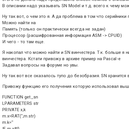
В описании надо указывать SN Model и т.д. всего к чему мо
Ну так вот, о чем это я. А да проблема в том что серийник
Можно найти на
Память (только он практически всегда не задан)
Процессор (расшифрованная информация ASM -> CPUID)
И чего - то там еще.
Я накопал что можно найти и SN винчестера. Т.к. больше я
винчестера. Кстати привожу в архиве пример на Pascal-е
Задавал вопросы на форуме но увы.
Ну так вот все оказалось тупо до безобразия. SN хранится 
Привожу функцию его получения которую использовал выш
FUNCTION get_sn
LPARAMETERS str
PRIVATE x,k
m.x=RAT('',m.str)
m.k=''
IF m.x#0