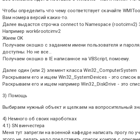
Чтобы определить что чему соответствует скачайте WMITool
Вам номера версий каких-то.
Далее выдастся строчка connect to Namespace (rootcimv2)
Например work6rootcimv2
Жмем OK
Получаем окошко с заданием имени пользователя и пароля
доступны. Но не все...
Получаем окошко в IE написанное на VBScript, помоему.
Далее один (или 2) элемент класса Win32_ComputerSystem
Раскрываем его и ищем Win32_SystemDevices - это список 
Раскрываем его и ищем например Win32_DiskDrive - это спис
3) Помощь
Выбираем нужный объект и щелкаем на вопросительный знак
4) Немного об своих нароботках
4.1) SN винчестера
Меня тут запрегли на военной кафедре написать прогу по у
этого не делать надо представить список компов с описание