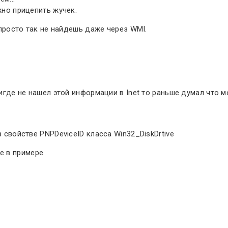
жно прицепить жучек.
и просто так не найдешь даже через WMI.
 нигде не нашел этой информации в Inet то раньше думал что
в свойстве PNPDeviceID класса Win32_DiskDrtive
е в примере