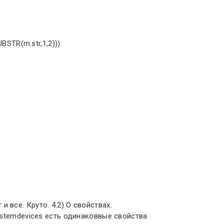
BSTR(m.str,1,2)))
 и все. Круто. 4.2) О свойствах.
stemdevices есть одинаковвые свойства