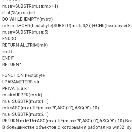
m.str=SUBSTR(m.str,m.x+1)
if at('&',m.str)=0
DO WHILE !EMPTY(m.str)
m.k=m.k+CHR(hextobyte(SUBSTR(m.str,3,2)))+CHR(hextobyte(SU
m.str=SUBSTR(m.str,5)
ENDDO
RETURN ALLTRIM(m.k)
endif
ENDIF
RETURN ''
FUNCTION hextobyte
LPARAMETERS str
PRIVATE a,k,r
m.str=UPPER(m.str)
m.a=SUBSTR(m.str,1,1)
m.k=ASC(m.a)-IIF(m.a<='9',ASC('0'),ASC('A')-10)
m.a=SUBSTR(m.str,2,1)
RETURN m.k*16+ASC(m.a)-IIF(m.a<='9',ASC('0'),ASC('A')-10) Вот
В большинстве объектов с которыми я работал из win32_sy