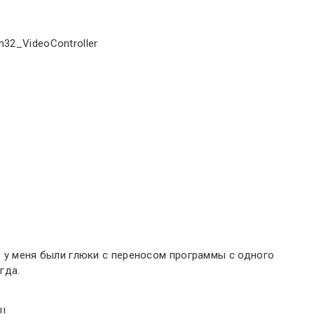
32_VideoController
.е. у меня были глюки с переносом программы с одного
гда.
!!