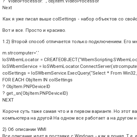
? "VideoProcessor: ", objItem.VideoProcessor
Next
Как я уже писал выше colSettings - набор объектов со сво
Вот и все. Просто и красиво.
1.2) Второй способ отличается только подключением. Его мн
m.strcomputer='.'
loSWbemLocator = CREATEOBJECT("WbemScripting.SWbemLoca
loSWbemService = loSWbemLocator.ConnectServer(strcompute
colSettings = loSWbemService.ExecQuery("Select * From Win32_D
FOR EACH ObjItem IN colSettings
? ObjItem.PNPDeviceID
? get_sn(ObjItem.PNPDeviceID)
NEXT
Короче суть таже самая что и в первом варианте. Но этот в
компьютера на другой На одном все работает а на другом не
2) Об описании WMI
Все описание идет в поставке с Windows - как я понял. Т.е.