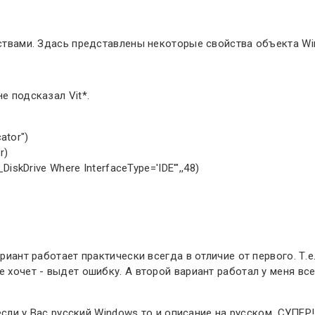
йствами. Здась представлены некоторые свойства объекта Win
е подсказал Vit*.
tor")
r)
iskDrive Where InterfaceType='IDE'",,48)
ариант работает практически всегда в отличие от первого. Т
 хочет - выдет ошибку. А второй вариант работал у меня все
 если у Вас русский Windows то и описание на русском. СУПЕР!