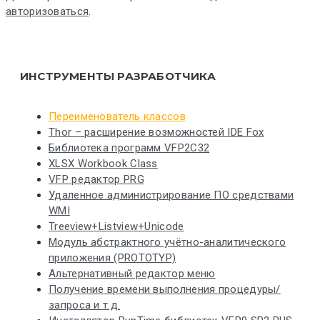
авторизоваться
.
ИНСТРУМЕНТЫ РАЗРАБОТЧИКА
Переименователь классов
Thor – расширение возможностей IDE Fox
Библиотека программ VFP2C32
XLSX Workbook Class
VFP редактор PRG
Удаленное администрирование ПО средствами
WMI
Treeview+Listview+Unicode
Модуль абстрактного учётно-аналитического
приложения (PROTOTYP)
Альтернативный редактор меню
Получение времени выполнения процедуры/
запроса и т.д.