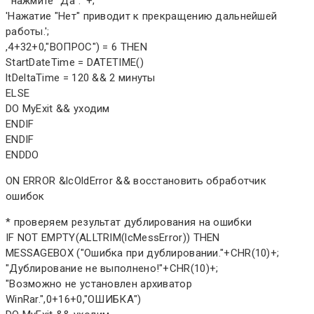
' нажмите "Да". '+;
'Нажатие "Нет" приводит к прекращению дальнейшей
работы.';
,4+32+0,"ВОПРОС") = 6 THEN
StartDateTime = DATETIME()
ltDeltaTime = 120 && 2 минуты
ELSE
DO MyExit && уходим
ENDIF
ENDIF
ENDDO
ON ERROR &lcOldError && восстановить обработчик
ошибок
* проверяем результат дублирования на ошибки
IF NOT EMPTY(ALLTRIM(lcMessError)) THEN
MESSAGEBOX ("Ошибка при дублировании."+CHR(10)+;
"Дублирование не выполнено!"+CHR(10)+;
"Возможно не установлен архиватор
WinRar.",0+16+0,"ОШИБКА")