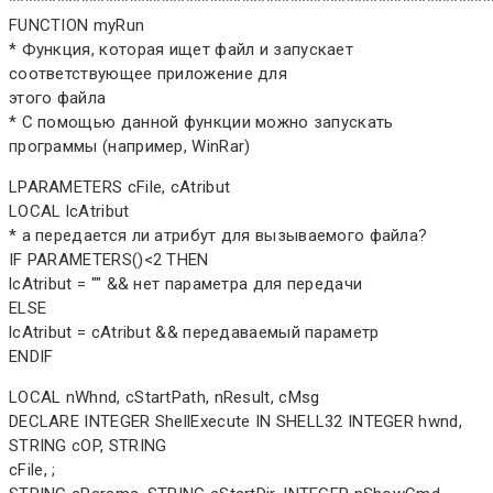
************************************************************
FUNCTION myRun
* Функция, которая ищет файл и запускает
соответствующее приложение для
этого файла
* С помощью данной функции можно запускать
программы (например, WinRar)
LPARAMETERS cFile, cAtribut
LOCAL lcAtribut
* а передается ли атрибут для вызываемого файла?
IF PARAMETERS()<2 THEN
lcAtribut = "" && нет параметра для передачи
ELSE
lcAtribut = cAtribut && передаваемый параметр
ENDIF
LOCAL nWhnd, cStartPath, nResult, cMsg
DECLARE INTEGER ShellExecute IN SHELL32 INTEGER hwnd,
STRING cOP, STRING
cFile, ;