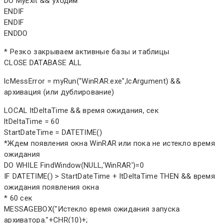
DO MyExit && уходим
ENDIF
ENDIF
ENDDO
* Резко закрываем активные базы и таблицы
CLOSE DATABASE ALL
lcMessError = myRun("WinRAR.exe",lcArgument) &&
архивация (или дублирование)
LOCAL ltDeltaTime && время ожидания, сек
ltDeltaTime = 60
StartDateTime = DATETIME()
*Ждем появления окна WinRAR или пока не истекло время
ожидания
DO WHILE FindWindow(NULL,'WinRAR')=0
IF DATETIME() > StartDateTime + ltDeltaTime THEN && время
ожидания появления окна
* 60 сек
MESSAGEBOX("Истекло время ожидания запуска
архиватора."+CHR(10)+;