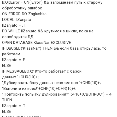
lcOldError = ON('Error') && запоминаем путь к старому
обработчику ошибок
ON ERROR DO Zaglushka
LOCAL llZanjato
llZanjato = .T.
DO WHILE llZanjato && крутимся в цикле, пока не
освободится БД
OPEN DATABASE KlassNar EXCLUSIVE
IF DBUSED('KlassNar') THEN && если база открылась, то
работаем
llZanjato = .F.
ELSE
IF MESSAGEBOX("Кто-то работает с базой
данных."+CHR(10)+;
"Дублировать базу данных невозможно."+CHR(10)+;
"Выгоните их всех!"+CHR(10)+CHR(10)+;
"Повторить попытку дулирования?",5+16+0,"ВОПРОС") = 4
THEN
llZanjato = .T.
ELSE