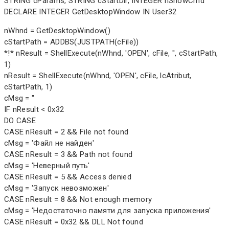
STRING cParams, STRING cStartDir, INTEGER nShowCmd
DECLARE INTEGER GetDesktopWindow IN User32
nWhnd = GetDesktopWindow()
cStartPath = ADDBS(JUSTPATH(cFile))
*!* nResult = ShellExecute(nWhnd, 'OPEN', cFile, '', cStartPath,
1)
nResult = ShellExecute(nWhnd, 'OPEN', cFile, lcAtribut,
cStartPath, 1)
cMsg = ''
IF nResult < 0x32
DO CASE
CASE nResult = 2 && File not found
cMsg = 'Файл не найден'
CASE nResult = 3 && Path not found
cMsg = 'Неверный путь'
CASE nResult = 5 && Access denied
cMsg = 'Запуск невозможен'
CASE nResult = 8 && Not enough memory
cMsg = 'Недостаточно памяти для запуска приложения'
CASE nResult = 0x32 && DLL Not found