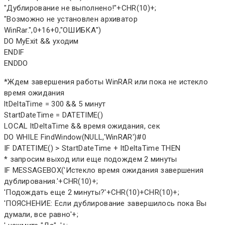
"Дублирование не выполнено!"+CHR(10)+;
"Возможно не установлен архиватор
WinRar.",0+16+0,"ОШИБКА")
DO MyExit && уходим
ENDIF
ENDDO
*Ждем завершения работы WinRAR или пока не истекло
время ожидания
ltDeltaTime = 300 && 5 минут
StartDateTime = DATETIME()
LOCAL ltDeltaTime && время ожидания, сек
DO WHILE FindWindow(NULL,'WinRAR')#0
IF DATETIME() > StartDateTime + ltDeltaTime THEN
* запросим выход или еще подождем 2 минуты
IF MESSAGEBOX('Истекло время ожидания завершения
дублирования.'+CHR(10)+;
'Подождать еще 2 минуты?'+CHR(10)+CHR(10)+;
'ПОЯСНЕНИЕ: Если дублирование завершилось пока Вы
думали, все равно'+;