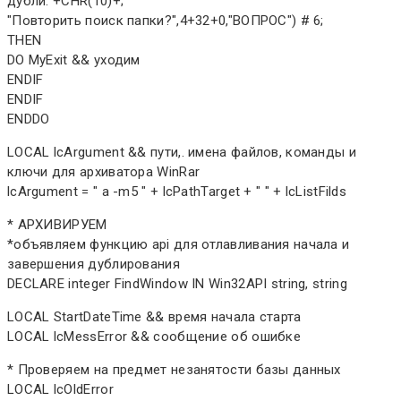
дубли."+CHR(10)+;
"Повторить поиск папки?",4+32+0,"ВОПРОС") # 6;
THEN
DO MyExit && уходим
ENDIF
ENDIF
ENDDO
LOCAL lcArgument && пути,. имена файлов, команды и
ключи для архиватора WinRar
lcArgument = " a -m5 " + lcPathTarget + " " + lcListFilds
* АРХИВИРУЕМ
*объявляем функцию api для отлавливания начала и
завершения дублирования
DECLARE integer FindWindow IN Win32API string, string
LOCAL StartDateTime && время начала старта
LOCAL lcMessError && сообщение об ошибке
* Проверяем на предмет незанятости базы данных
LOCAL lcOldError