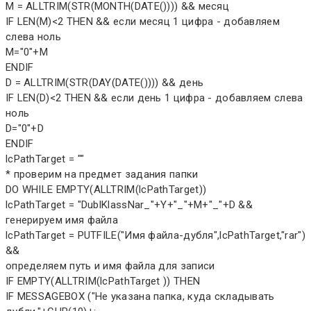
M = ALLTRIM(STR(MONTH(DATE()))) && месяц
IF LEN(M)<2 THEN && если месяц 1 цифра - добавляем
слева ноль
M="0"+M
ENDIF
D = ALLTRIM(STR(DAY(DATE()))) && день
IF LEN(D)<2 THEN && если день 1 цифра - добавляем слева
ноль
D="0"+D
ENDIF
lcPathTarget = ""
* проверим на предмет задания папки
DO WHILE EMPTY(ALLTRIM(lcPathTarget))
lcPathTarget = "DublKlassNar_"+Y+"_"+M+"_"+D &&
генерируем имя файла
lcPathTarget = PUTFILE("Имя файла-дубля",lcPathTarget,"rar")
&&
определяем путь и имя файла для записи
IF EMPTY(ALLTRIM(lcPathTarget )) THEN
IF MESSAGEBOX ("Не указана папка, куда складывать