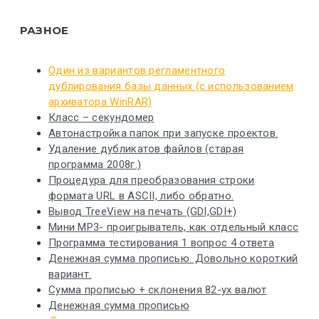
РАЗНОЕ
Один из вариантов регламентного
дублирования базы данных (с использованием
архиватора WinRAR)
Класс – секундомер
Автонастройка папок при запуске проектов.
Удаление дубликатов файлов (старая
программа 2008г.)
Процедура для преобразования строки
формата URL в ASCII, либо обратно.
Вывод TreeView на печать (GDI,GDI+)
Мини MP3- проигрыватель, как отдельный класс
Программа тестирования 1 вопрос 4 ответа
Денежная сумма прописью. Довольно короткий
вариант.
Сумма прописью + склонения 82-ух валют
Денежная сумма прописью