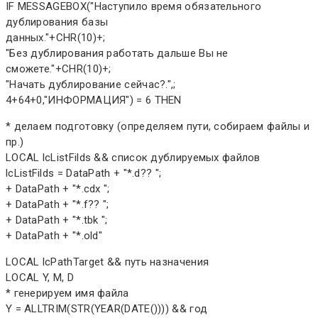
IF MESSAGEBOX("Наступило время обязательного
дублирования базы
данных."+CHR(10)+;
"Без дублирования работать дальше Вы не
сможете."+CHR(10)+;
"Начать дублирование сейчас?.",;
4+64+0,"ИНФОРМАЦИЯ") = 6 THEN
* делаем подготовку (определяем пути, собираем файлы и
пр.)
LOCAL lcListFilds && список дублируемых файлов
lcListFilds = DataPath + "*.d?? ";
+ DataPath + "*.cdx ";
+ DataPath + "*.f?? ";
+ DataPath + "*.tbk ";
+ DataPath + "*.old"
LOCAL lcPathTarget && путь назначения
LOCAL Y, M, D
* генерируем имя файла
Y = ALLTRIM(STR(YEAR(DATE()))) && год