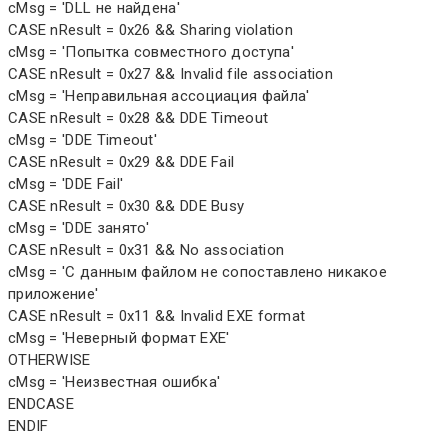
cMsg = 'DLL не найдена'
CASE nResult = 0x26 && Sharing violation
cMsg = 'Попытка совместного доступа'
CASE nResult = 0x27 && Invalid file association
cMsg = 'Неправильная ассоциация файла'
CASE nResult = 0x28 && DDE Timeout
cMsg = 'DDE Timeout'
CASE nResult = 0x29 && DDE Fail
cMsg = 'DDE Fail'
CASE nResult = 0x30 && DDE Busy
cMsg = 'DDE занято'
CASE nResult = 0x31 && No association
cMsg = 'С данным файлом не сопоставлено никакое
приложение'
CASE nResult = 0x11 && Invalid EXE format
cMsg = 'Неверный формат EXE'
OTHERWISE
cMsg = 'Неизвестная ошибка'
ENDCASE
ENDIF