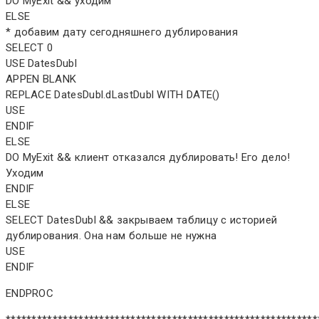
DO MyExit && уходим
ELSE
* добавим дату сегодняшнего дублирования
SELECT 0
USE DatesDubl
APPEN BLANK
REPLACE DatesDubl.dLastDubl WITH DATE()
USE
ENDIF
ELSE
DO MyExit && клиент отказался дублировать! Его дело!
Уходим
ENDIF
ELSE
SELECT DatesDubl && закрываем таблицу с историей
дублирования. Она нам больше не нужна
USE
ENDIF
ENDPROC