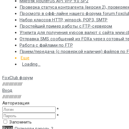
Mikrotik RouterOS API VFP 9.0 SP2
Проверка статуса контрагента (версия 2), проверя
Просмотр в офф-лайне нашего форума forum.foxclub
Набор классов HTTP, winsock, POP3, SMTP
Простейший пример работы с FTP-сервером
Утилита для получения курсов валют с сайта www.cb
Отправка SMS сообщений из FOXа через сотовый те
Работа с файлами по FTP
Прием/передача (с проверкой наличия) файлов по F
Еще
Loading...
FoxClub форум
////////////////
Вход
///////////////
Авторизация
*
*
Запомнить
Вход
Потеряли пароль ?