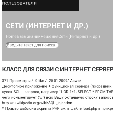
ПОЛЬЗОВАТЕЛИ
СЕТИ (ИНТЕРНЕТ И ДР.)
Home
База знаний
Решения
Сети (Интернет и др.)
КЛАСС ДЛЯ СВЯЗИ С ИНТЕРНЕТ СЕРВЕ
377 Просмотры /
0 like /
25.01.2009
/
Asws
/
Десктопное приложение + функционал сервера (посредник -
кусок SQL - запроса, например '1 OR 1=1; SELECT * FROM T
чего комментирует ('//') всю Вашу остальную строку запро
http://ru.wikipedia.org/wiki/SQL_injection
* Пример шаблона скрипта PHP см. в файле load.php в прик