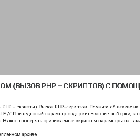
РОМ (ВЫЗОВ PHP – СКРИПТОВ) С ПОМОЩ
 PHP - скрипты). Вызов PHP-скриптов. Помните об атаках на
ABLE //' Приведенный параметр содержит условие выборки, ко
са. Нужно проверять принимаемые скриптом параметры на так
репленном архиве