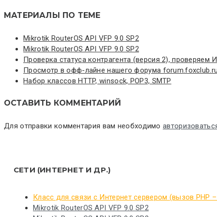
МАТЕРИАЛЫ ПО ТЕМЕ
Mikrotik RouterOS API VFP 9.0 SP2
Mikrotik RouterOS API VFP 9.0 SP2
Проверка статуса контрагента (версия 2), проверяем
Просмотр в офф-лайне нашего форума forum.foxclub.r
Набор классов HTTP, winsock, POP3, SMTP
ОСТАВИТЬ КОММЕНТАРИЙ
Для отправки комментария вам необходимо
авторизоватьс
СЕТИ (ИНТЕРНЕТ И ДР.)
Класс для связи с Интернет сервером (вызов PHP –
Mikrotik RouterOS API VFP 9.0 SP2