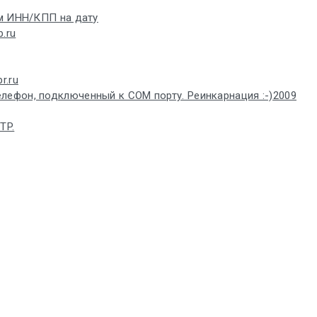
ем ИНН/КПП на дату
.ru
r.ru
лефон, подключенный к COM порту. Реинкарнация :-)2009
TP.