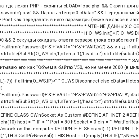
 THIS.IP = iif(empty(vNewVal),"",THIS.GetIP(vNewVal)) THIS.Host = iif(empty(THIS.IP),"",vNewVal) ENDPROC PROTECTED FUNCTION GetIP( pcHost ) #DEFINE HOSTENT_SIZE 16 LOCAL nStruct, nSize, cBuffer, nAddr, cIP nStruct = gethostbyname(pcHost) IF nStruct = 0 RETURN "" ENDIF cBuffer = Repli(Chr(0), HOSTENT_SIZE) cIP = Repli(Chr(0), 4) = CopyMemory(@cBuffer, nStruct, HOSTENT_SIZE) = CopyMemory(@cIP, THIS.buf2dword(SUBS(cBuffer,13,4)),4) = CopyMemory(@cIP, THIS.buf2dword(cIP),4) RETURN inet_ntoa(THIS.buf2dword(cIP)) ENDFUNC PROTECTED FUNCTION Connect LOCAL cBuffer, cPort, cHost, lResult THIS.hSocket = socket(AF_INET, SOCK_STREAM,0) && IPPROTO_TCP) IF THIS.hSocket = SOCKET_ERROR RETURN .F. ENDIF cPort = THIS.num2word(htons(THIS.Port)) nHost = inet_addr(THIS.IP) cHost = THIS.num2dword(nHost) cBuffer = THIS.num2word(AF_INET) + cPort + cHost + Repli(Chr(0),8) lResult = (ws_connect(THIS.hSocket, @cBuffer, Len(cBuffer))=0) RETURN lResult ENDFUNC FUNCTION Disconnect if THIS.hSocket<>SOCKET_ERROR = closesocket(THIS.hSocket) endif THIS.hSocket = SOCKET_ERROR ENDFUNC * GET ************************************************************* * pcUrl - строка типа "HTTP://test.test.ru/test.php" * cHeaders - строки типа '<Имя>: <значение>'+chr(13)+chr(10) * * Если указан cHeaders, то передаются указанные заголовки FUNCTION Get(pcUrl,cHeaders) LOCAL lResult IF THIS.Connect() THIS.snd('GET '+pcURL+' http/1.0'+crlf) if !empty(cHeaders) THIS.snd(cHeaders) endif THIS.snd(crlf,.t.) && End of headers lResult = .T. ELSE lResult = .F. ENDIF THIS.Disconnect() ENDFUNC * POST ************************************************************** * pcUrl - строка типа "HTTP://www.test.test.ru/test.php" * cHeaders - строки типа '<Имя>: <значение>'+chr(13)+chr(10) * cStr - строка типа ['<Имя пер.>=<значение пер.>'+'&']+[<Имя пер. для pcData>] * pcData - данные для передачи на сервер в виде строки символов * * Если указан cHeaders, то заголовки передаются перед данными. * Если cStr не указан, то передается сразу pcData и пустая строка * тогда предполагается, что pcData уже содержит cStr и блок с данными FUNCTION Post(pcUrl, cHeaders, cStr, pcData) LOCAL lResult, lcB, lcStr, lnCount, lnCnt, lcName, lcValue, lT1, lT2 this.cIn="" IF THIS.Connect() lcB="pst"+alltrim(str(1000000*rand(),6)) THIS.snd('POST '+pcURL+' http/1.0'+crlf) if !empty(cHeaders) THIS.snd(cHeaders) endif if !empty(cStr) THIS.snd('Content-Type: multipart/form-data; boundary='+lcB+crlf) lcStr="" lnCount=occurs("&",cStr) if lnCount#0 for lnCnt=1 to lnCount step 1 lT1=AT("=",cStr,1)-1 lT2=AT("&",cStr,1)-1 lcName=substr(cStr,1,lT1) lcValue=substr(cStr,lT1+2,lT2-lT1-1) lcStr=lcStr+"--"+lcB+crlf+'Content-Disposition: form-data; name="'+lcName+'"'+crlf+crlf+lcValue+crlf cStr=substr(cStr,lT2+2,len(cStr)-lT2+1) endfor endif lT1=AT("=",cStr,1)-1 if lT1>0 lcStr=lcStr+"--"+lcB+crlf+'Content-Disposition: form-data; name="'+substr(cStr,1,lT1)+'"'+crlf+crlf lcStr=lcStr+alltrim(substr(cStr,lT1+2,len(cStr)-lT1+1))+crlf+'--'+lcB+'--'+crlf else lcStr=lcStr+"--"+lcB+crlf+'Content-Disposition: form-data; name="'+cStr+'"'+crlf+crlf lcStr=lcStr+pcData+crlf+'--'+lcB+'--'+crlf end