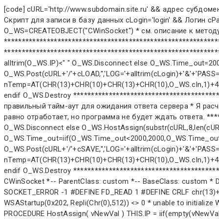
[code] cURL='http://www.subdomain.site.ru' && адрес субдомена, где лежат PHP - скрипты cLOAD='load.php' && Скрипт для выборки информации из базы данных cSAVE='save.php' && Скрипт для записи в базу данных cLogin='login' && Логин cPassword='pass' && Пароль nTemp=0 cData='' && Передаваемый кусок информации (файл например) O_WS=CREATEOBJECT("CWinSocket") * см. описание к методу Post как передавать в него параметры (ниже в классе в заголовке метода) ************************************************************************************************* * ЧТЕНИЕ ДАННЫХ С СЕРВЕРА ************************************************************************************************* if O_WS.Init()=.F. O_WS.Disconnect else O_WS.HostAssign(substr(cURL,8,len(cURL)-7)) if alltrim(O_WS.IP)<" " O_WS.Disconnect else O_WS.Time_out=2000 && 2 секунды ожидать ответа сервера (пока отработают PHP-скрипты) O_WS.Post(cURL+'/'+cLOAD,'','LOG='+alltrim(cLogin)+'&'+'PASS='+alltrim(cPassword)+'&'+'VAR1=1'+'&'+'VAR2=2') && и т.д. if alltrim(O_WS.cIn)<" " ? 'Нет соединения' else nTemp=AT(CHR(13)+CHR(10)+CHR(13)+CHR(10),O_WS.cIn,1)+4 strtofile(SubStr(O_WS.cIn,1,nTemp-1),'head.txt') strtofile(substr(O_WS.cIn,nTemp,len(O_WS.cIn)-nTemp-1),'body.txt' endif endif endif O_WS.Destroy ************************************************************************************************* * ЗАПИСЬ ДАННЫХ НА СЕРВЕР * При записи важно выбрать правильный тайм-аут для ожидания ответа сервера * Я расчитываю его как "Объем в байтах"/50, но не менее 2000 (в миллисекундах) * Можно указать тайм-аут хоть 1, сервер все равно отработает, но программа не будет ждать ответа. ************************************************************************************************* if O_WS.Init()=.F. O_WS.Disconnect else O_WS.HostAssign(substr(cURL,8,len(cURL)-7)) if alltrim(O_WS.IP)<" " O_WS.Disconnect else cData=filetostr('text.txt') O_WS.Time_out=len(cData)/50 O_WS.Time_out=iif(O_WS.Time_out<2000,2000,O_WS.Time_out) O_WS.Post(cURL+'/'+cSAVE,'','LOG='+alltrim(cLogin)+'&'+'PASS='+alltrim(cPassword)+'&'+'VAR1=1'+'&'+'VAR2=2'+'&'+'DATA',cData) if alltrim(O_WS.cIn)<" " ? 'Нет соединения' else nTemp=AT(CHR(13)+CHR(10)+CHR(13)+CHR(10),O_WS.cIn,1)+4 strtofile(SubStr(O_WS.cIn,1,nTemp-1),'head.txt') strtofile(substr(O_WS.cIn,nTemp,len(O_WS.cIn)-nTemp-1),'body.txt' endif endif endif O_WS.Destroy ************************************************************************************************* ************************************************** *-- Class: CWinSocket *-- ParentClass: custom *-- BaseClass: custom * DEFINE CLASS CWinSocket As Custom #DEFINE AF_INET 2 #DEFINE SOCK_STREAM 1 #DEFINE IPPROTO_TCP 6 #DEFINE SOCKET_ERROR -1 #DEFINE FD_READ 1 #DEFINE CRLF chr(13)+chr(10) host = "" IP = "" Port = 80 hSocket = 0 cIn = "" WaitForRead = 0 Time_out = 1000 cString = "" FUNCTION Init() THIS.decl IF WSAStartup(0x202, Repli(Chr(0),512)) <> 0 * unable to initialize Winsock on this computer RETURN .F. ELSE =rand(-1) RETURN .T. ENDIF ENDFUNC PROCEDURE Destroy = WSACleanup() ENDPROC PROCEDURE HostAssign( vNewVal )