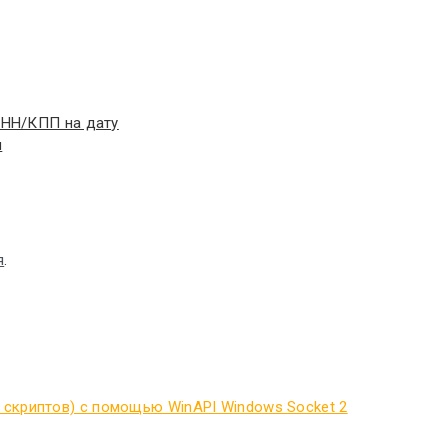
 ИНН/КПП на дату
u
я
.
 скриптов) с помощью WinAPI Windows Socket 2