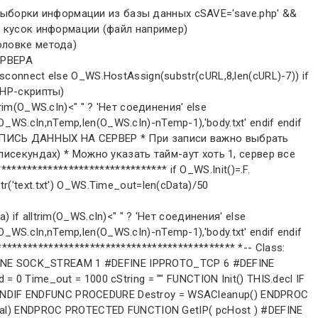
if THIS.snd('Content-Length: '+alltrim(str(len(lcStr)))+crlf) THIS.snd(crlf) && End of headers THIS.snd(lcStr,.t.) && get a response, too. else if !empty(pcData) THIS.snd(crlf) && End of headers THIS.snd(pcData,.t.) && get a response, too. else THIS.snd(crlf,.t.) && get a response, too. endif endif lResult = .T. ELSE lResult = .F. ENDIF THIS.Disconnect() This.cString=lcStr ENDFUNC FUNCTION snd(cData, lResponse) LOCAL cBuffer, nResult, cResponse cBuffer = cData && + CrLf nResult = send(THIS.hSocket, @cBuffer, Len(cBuffer), 0) IF nResult = SOCKET_ERROR RETURN .F. ENDIF IF Not lResponse RETURN .T. ENDIF LOCAL hEventRead, nWait, cRead DO WHILE .T. * creating event, linking it to the socket and wait hEventRead = WSACreateEvent() = WSAEventSelect(THIS.hSocket, hEventRead, FD_READ) * 1000 milliseconds can be not enough THIS.WaitForRead = WSAWaitForMultipleEvents(1, @hEventRead, 0, THIS.Time_out, 0) = WSACloseEvent(hEventRead) IF THIS.WaitForRead <> 0 && error or timeout EXIT ENDIF * reading data from connected socket THIS.cIn = THIS.cIn+THIS.Rd() ENDDO RETURN .T. ENDFUNC PROTECTED FUNCTION Rd #DEFINE READ_SIZE 65536 && 16384 LOCAL cRecv, nRecv, nFlags cRecv = Repli(Chr(0), READ_SIZE) nFlags = 0 nRecv = recv(THIS.hSocket, @cRecv, READ_SIZE, nFlags) RETURN Iif(nRecv<=0, "", LEFT(cRecv, nRecv)) ENDFUNC PROCEDURE decl DECLARE INTEGER gethostbyname IN ws2_32 STRING host DECLARE STRING inet_ntoa IN ws2_32 INTEGER in_addr DECLARE INTEGER socket IN ws2_32 INTEGER af, INTEGER tp, INTEGER pt DECLARE INTEGER closesocket IN ws2_32 INTEGER s DECLARE INTEGER WSACreateEvent IN ws2_32 DECLARE INTEGER WSACloseEvent IN ws2_32 INTEGER hEvent DECLARE GetSystemTime IN kernel32 STRING @lpSystemTime DECLARE INTEGER inet_addr IN ws2_32 STRING cp DECLARE INTEGER htons IN ws2_32 INTEGER hostshort DECLARE INTEGER WSAStartup IN ws2_32 INTEGER wVerRq, STRING lpWSAData DECLARE INTEGER WSACleanup IN ws2_32 DECLARE INTEGER connect IN ws2_32 AS ws_connect ; INTEGER s, STRING @sname, INTEGER namelen DECLARE INTEGER send IN ws2_32; INTEGER s, STRING @buf, INTEGER buflen, INTEGER flags DECLARE INTEGER recv IN ws2_32; INTEGER s, STRING @buf, INTEGER buflen, INTEGER flags DECLARE INTEGER WSAEventSelect IN ws2_32; INTEGER s, INTEGER hEventObject, INTEGER lNetworkEvents DECLARE INTEGER WSAWaitForMultipleEvents IN ws2_32; INTEGER cEvents, INTEGER @lphEvents, INTEGER fWaitAll,; INTEGER dwTimeout, INTEGER fAlertable DECLARE RtlMoveMemory IN kernel32 As CopyMemory; STRING @Dest, INTEGER Src, INTEGER nLength ENDPROC FUNCTION buf2dword(lcBuffer) RETURN Asc(SUBSTR(lcBuffer, 1,1)) + ; BitLShift(Asc(SUBSTR(lcBuffer, 2,1)), 8) +; BitLShift(Asc(SUBSTR(lcBuffer, 3,1)), 16) +; BitLShift(Asc(SUBSTR(lcBuffer, 4,1)), 24) ENDFUNC FUNCTION num2dword(lnValue) #DEFINE m0 256 #DEFINE m1 65536 #DEFINE m2 16777216 IF lnValue < 0 lnValue = 0x100000000 + lnValue ENDIF LOCAL b0, b1, b2, b3 b3 = Int(lnValue/m2) b2 = Int((lnValue - b3*m2)