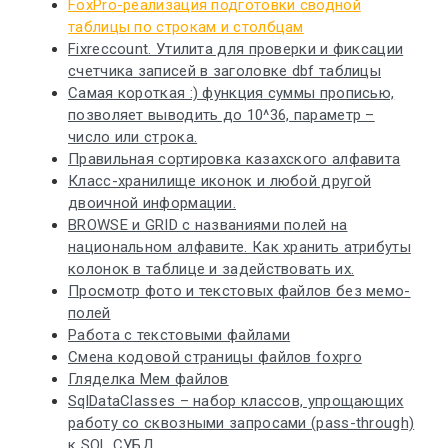
FoxPro-реализация подготовки сводной
таблицы по строкам и столбцам
Fixreccount. Утилита для проверки и фиксации
счетчика записей в заголовке dbf таблицы
Самая короткая :) функция суммы прописью,
позволяет выводить до 10^36, параметр –
число или строка.
Правильная сортировка казахского алфавита
Класс-хранилище иконок и любой другой
двоичной информации.
BROWSE и GRID с названиями полей на
национальном алфавите. Как хранить атрибуты
колонок в таблице и задействовать их.
Просмотр фото и текстовых файлов без мемо-
полей
Работа с текстовыми файлами
Смена кодовой страницы файлов foxpro
Гляделка Мем файлов
SqlDataClasses – набор классов, упрощающих
работу со сквозными запросами (pass-through)
к SQL СУБД.