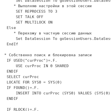
Set
 DataSession 
To
     * Выполняю настройки в этой сессии  
SET
REPROCESS
TO
 3      

SET
TALK
OFF
SET
 MULTILOCK 
ON
Else
     * Перехожу в частную сессию данных  
Set
 DataSession 
To
 goSessionUsers.DataSess
EndIf
 * Собственно поиск и блокировка записи  
IF
USED
("curProc")=.F.  

USE
 curProc 
IN
 0 SHARED    

ENDIF
SELECT
 curProc    

LOCATE
FOR
SYS
0 = 
SYS
(0)    

IF
FOUND
()=.F.    

INSERT
INTO
 curProc (
SYS
0) VALUES (
SYS
(0)
ENDIF
IF
RLOCK