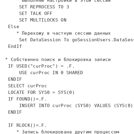
     * Выполняю настройки в этой сессии  
SET
REPROCESS
TO
 3  

SET
TALK
OFF
SET
MULTILOCKS
ON
Else
     * Перехожу в частную сессию данных  
Set
 DataSession 
To
 goSessionUsers.DataSess
EndIf
 * Собственно поиск и блокировка записи  
IF
USED
("curProc") = .F.  

USE
 curProc 
IN
 0 SHARED   

ENDIF
SELECT
 curProc    

LOCATE
FOR
SYS
0 = 
SYS
(0)    

IF
FOUND
()=.F.    

INSERT
INTO
 curProc (
SYS
0) VALUES (
SYS
(0)
ENDIF
IF
RLOCK
     * Запись блокирована другим процессом    