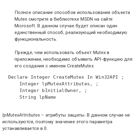
Полное описание способов использования объекта
Mutex смотрите в библиотеке MSDN на сайте
Microsoft. В данном случае будет описан один
единственный способ, реализующий необходимую
функциональность.
Прежде, чем использовать объект Mutex в
приложении, необходимо объявить API-функцию для
его создания с именем CreateMutex.
Declare
Integer
 CreateMutex 
In
 Win32API ;  

Integer
 lpMutexAttributes, ;  

Integer
 bInitialOwner, ;  

String
 lpName  

lpMutexAttributes
– атрибуты защиты. В данном случае не
используются, поэтому значение этого параметра
устанавливается в 0.