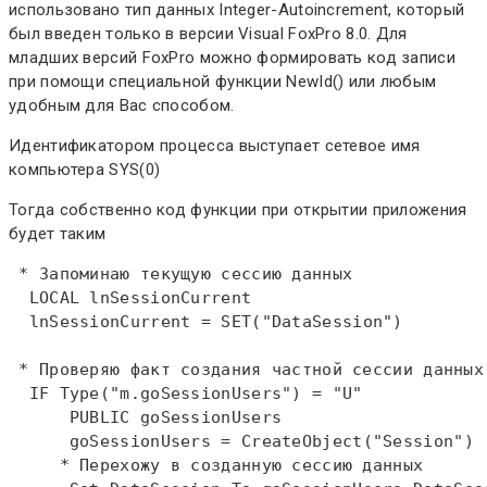
использовано тип данных Integer-Autoincrement, который
был введен только в версии Visual FoxPro 8.0. Для
младших версий FoxPro можно формировать код записи
при помощи специальной функции NewId() или любым
удобным для Вас способом.
Идентификатором процесса выступает сетевое имя
компьютера SYS(0)
Тогда собственно код функции при открытии приложения
будет таким
 * Запоминаю текущую сессию данных  
LOCAL
 lnSessionCurrent  

  lnSessionCurrent = 
SET
("DataSession")  

 * Проверяю факт создания частной сессии данных
IF
Type
("m.goSessionUsers") = "U"  

PUBLIC
 goSessionUsers  

      goSessionUsers = 
CreateObject
     * Перехожу в созданную сессию данных  