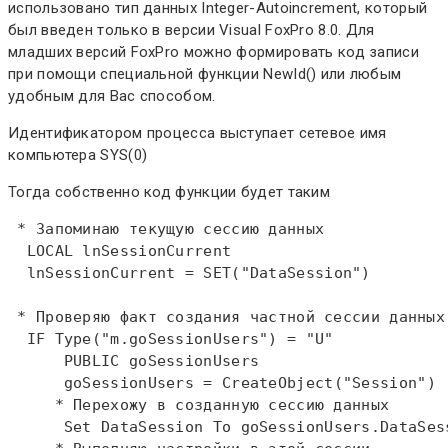
использовано тип данных Integer-Autoincrement, который
был введен только в версии Visual FoxPro 8.0. Для
младших версий FoxPro можно формировать код записи
при помощи специальной функции NewId() или любым
удобным для Вас способом.
Идентификатором процесса выступает сетевое имя
компьютера SYS(0)
Тогда собственно код функции будет таким
 * Запоминаю текущую сессию данных  
LOCAL
 lnSessionCurrent  

  lnSessionCurrent = 
SET
("DataSession")  

 * Проверяю факт создания частной сессии данных
IF
Type
("m.goSessionUsers") = "U"  

PUBLIC
 goSessionUsers  

      goSessionUsers = 
CreateObject
     * Перехожу в созданную сессию данных  
Set
 DataSession 
To