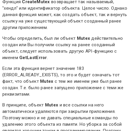
Функция
CreateMutex
возвращает так называемый,
"хендл" или идентификатор объекта. Целое число. Однако
данная функция может, как создать объект, так и вернуть
ссылку на уже существующий объект созданный ранее
другим приложением.
Чтобы определить, был ли объект
Mutex
действительно
создан или Вы получили ссылку на ранее созданный
объект, следует использовать другую API-функцию с
именем
GetLastError
.
Если эта функция вернет значение 183
(ERROR_ALREADY_EXISTS), то это и будет означать тот
факт, что объект
Mutex
с тем же именем уже был ранее
создан. Т.е. было ранее запущено приложение с теми же
реквизитами.
В принципе, объект
Mutex
и все ссылки на него
автоматически удаляются при закрытии приложения.
Поэтому можно и не давать специальные команды по
удалению этого объекта из памяти. Но уборка за собой
является хорошим тоном в программировании. Поэтому,