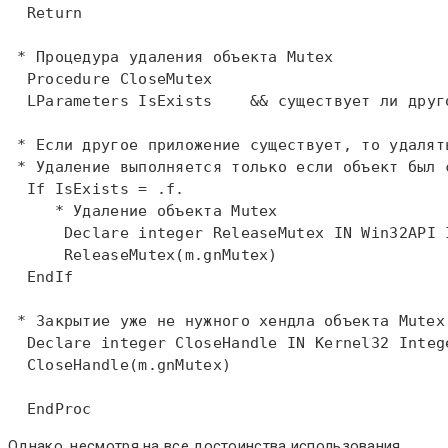
Return
 * Процедура удаления объекта Mutex  
Procedure
 CloseMutex  

LParameters
 IsExists    && существует ли друго
 * Если другое приложение существует, то удалят
 * Удаление выполняется только если объект был 
If
     * Удаление объекта Mutex  
Declare
integer
 ReleaseMutex 
IN
 Win32API 
      ReleaseMutex(m.gnMutex)  

EndIf
 * Закрытие уже не нужного хендла объекта Mutex
Declare
integer
 CloseHandle 
IN
 Kernel32 
Integ
  CloseHandle(m.gnMutex)  

EndProc
Однако, несмотря на все достоинства использования