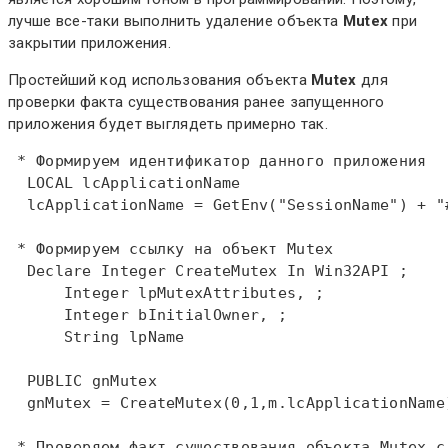
лучше все-таки выполнить удаление объекта
Mutex
при
закрытии приложения.
Простейший код использования объекта
Mutex
для
проверки факта существования ранее запущенного
приложения будет выглядеть примерно так.
 * Формируем идентификатор данного приложения  
LOCAL
 lcApplicationName  

  lcApplicationName = 
GetEnv
("SessionName") + "
 * Формируем ссылку на объект Mutex  
Declare
Integer
 CreateMutex 
In
 Win32API ;  

Integer
 lpMutexAttributes, ;  

Integer
 bInitialOwner, ;  

String
 lpName  

PUBLIC
 gnMutex  

  gnMutex = CreateMutex(0,1,m.lcApplicationName)
 * Проверяем факт существования объекта Mutex с