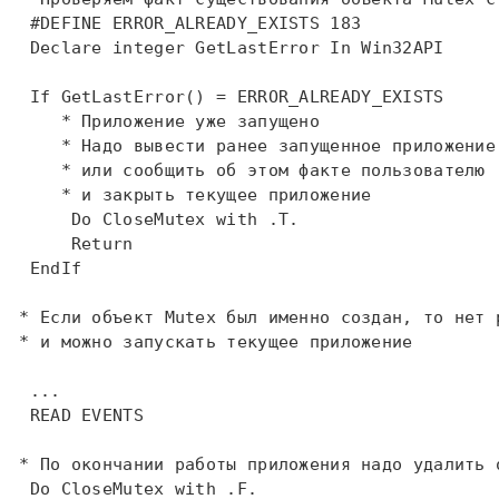
#DEFINE
 ERROR_ALREADY_EXISTS 183  

Declare
integer
 GetLastError 
In
 Win32API  

If
     * Приложение уже запущено  
     * Надо вывести ранее запущенное приложение
     * или сообщить об этом факте пользователю 
     * и закрыть текущее приложение  
Do
 CloseMutex 
with
 .T.  

Return
EndIf
 * Если объект Mutex был именно создан, то нет 
 * и можно запускать текущее приложение  
  ...  

READ
 EVENTS  

 * По окончании работы приложения надо удалить 
Do
 CloseMutex 
with
 .F.  
