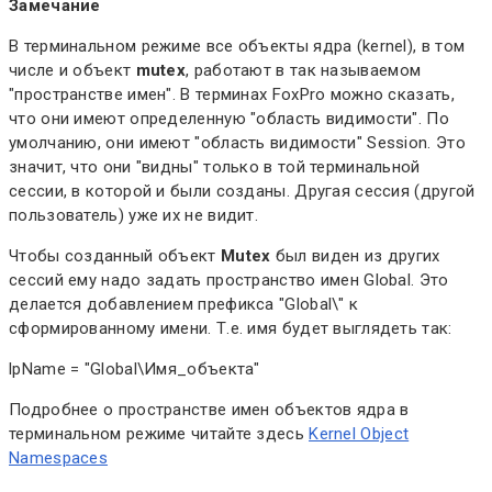
Замечание
В терминальном режиме все объекты ядра (kernel), в том
числе и объект
mutex
, работают в так называемом
"пространстве имен". В терминах FoxPro можно сказать,
что они имеют определенную "область видимости". По
умолчанию, они имеют "область видимости" Session. Это
значит, что они "видны" только в той терминальной
сессии, в которой и были созданы. Другая сессия (другой
пользователь) уже их не видит.
Чтобы созданный объект
Mutex
был виден из других
сессий ему надо задать пространство имен Global. Это
делается добавлением префикса "Global\" к
сформированному имени. Т.е. имя будет выглядеть так:
lpName = "Global\Имя_объекта"
Подробнее о пространстве имен объектов ядра в
терминальном режиме читайте здесь
Kernel Object
Namespaces