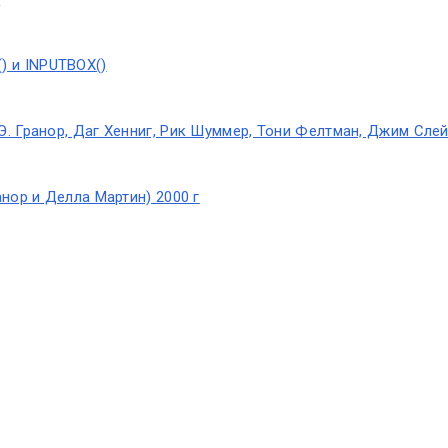
) и INPUTBOX()
 Э. Гранор, Даг Хенниг, Рик Шуммер, Тони Фелтман, Джим Слей
анор и Делла Мартин) 2000 г