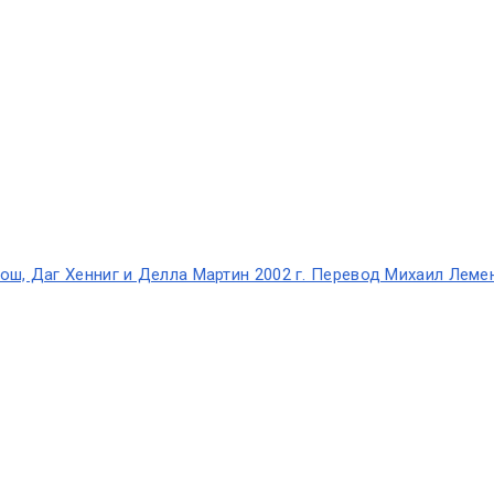
Рош, Даг Хенниг и Делла Мартин 2002 г. Перевод Михаил Лемен
s