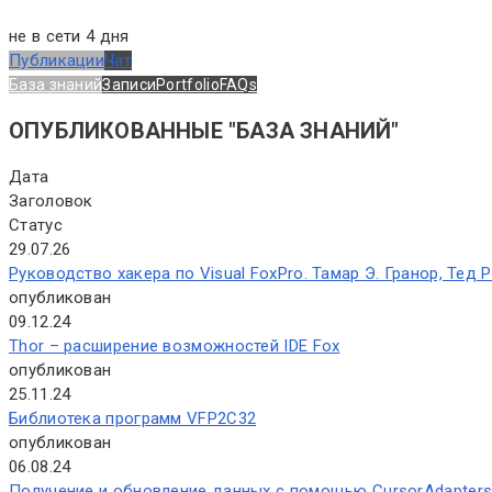
не в сети 4 дня
Публикации
Чат
База знаний
Записи
Portfolio
FAQs
ОПУБЛИКОВАННЫЕ "БАЗА ЗНАНИЙ"
Дата
Заголовок
Статус
29.07.26
Руководство хакера по Visual FoxPro. Тамар Э. Гранор, Тед 
опубликован
09.12.24
Thor – расширение возможностей IDE Fox
опубликован
25.11.24
Библиотека программ VFP2C32
опубликован
06.08.24
Получение и обновление данных с помощью CursorAdapter