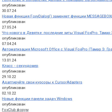
опубликован
30.07.24
Новая функция FoxyDialog() заменяет функции MESSAGEBOX(
опубликован
27.05.24
Что нового в Девятке: последние хиты Visual FoxPro. Тамар
опубликован
07.04.24
Автоматизация Microsoft Office с Visual FoxPro (Тамар Э. Гр
опубликован
13.01.24
Класс - секундомер
опубликован
29.10.22
Адаптируйте свои курсоры к CursorAdapters
опубликован
02.10.22
Новые функции панели задач Windows
опубликован
FoxClub форум