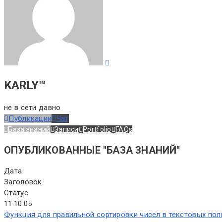
KARLY™
не в сети давно
Публикации
Чат
База знаний
Записи
Portfolio
FAQs
ОПУБЛИКОВАННЫЕ "БАЗА ЗНАНИЙ"
Дата
Заголовок
Статус
11.10.05
Функция для правильной сортировки чисел в текстовых пол